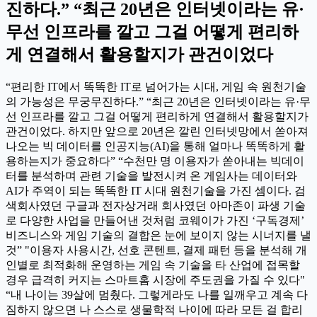
진하다.” “최근 20년은 인터넷이라는 유·
무선 인프라를 깔고 그걸 어떻게 편리하
게 연결해서 활용할지가 관건이었다
“편리한 IT에서 똑똑한 IT로 넘어가는 시대, 게임 속 원천기술
의 가능성은 무궁무진하다.” “최근 20년은 인터넷이라는 유·무
선 인프라를 깔고 그걸 어떻게 편리하게 연결해서 활용할지가
관건이었다. 하지만 앞으로 20년은 깔린 인터넷망에서 쏟아져
나오는 빅 데이터를 인공지능(AI)을 통해 얼마나 똑똑하게 활
용하는지가 중요하다” “수천만 명 이용자가 쏟아내는 빅데이
터를 분석하며 관련 기술을 발전시켜 온 게임사는 데이터와
AI가 주역이 되는 똑똑한 IT 시대 원천기술을 가진 셈이다. 검
색회사였던 구글과 전자상거래 회사였던 아마존이 파생 기술
로 다양한 사업을 만들어낸 것처럼 코웨이가 가진 ‘구독경제’
비즈니스와 게임 기술의 결합은 눈에 보이지 않는 시너지를 낼
것” "이용자 사용시간, 선호 콘텐트, 결제 패턴 등을 분석해 개
인별로 최적화해 운영하는 게임 속 기술을 타 산업에 접목할
경우 급격히 커지는 스마트홈 시장에 주도권을 가질 수 있다"
“내 나이는 39살에 멈췄다. 그렇게라도 나를 일깨우고 계속 다
짐하지 않으면 나 스스로 생물학적 나이에 따라 모든 걸 합리