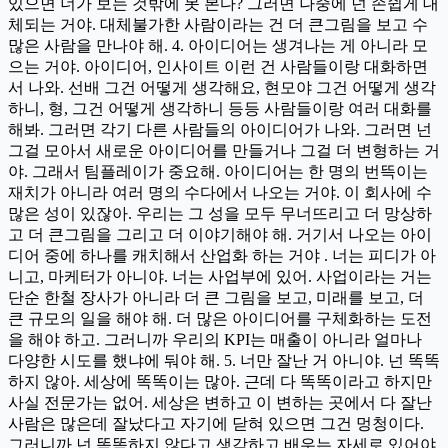
있으면 너가 보는 것밖에 못 본다? 그러면 나중에 넌 손쉽게 대
체되는 거야. 대체불가한 사람이라는 건 더 큰그림을 보고 수
많은 사람을 만나야 해. 4. 아이디어는 생겨나는 게 아니라 모
으는 거야. 아이디어, 인사이트 이런 건 사람들이랑 대화하면
서 나와. 선배 그건 어떻게 생각해요, 현모야 그건 어떻게 생각
하니, 형, 그건 어떻게 생각하니 등등 사람들이랑 여러 대화를
해봐. 그러면 각기 다른 사람들의 아이디어가 나와. 그러면 넌
그걸 모아서 새로운 아이디어를 만들거나 그걸 더 변형하는 거
야. 그래서 팀플레이가 중요해. 아이디어는 한 명의 번뜩이는
재치가 아니라 여러 명의 수다에서 나오는 거야. 이 회사에 수
많은 성이 있잖아. 우리는 그 성을 모두 무너뜨리고 더 망상하
고 더 큰그림을 그리고 더 이야기해야 해. 거기서 나오는 아이
디어 중에 하나를 캐치해서 산업화 하는 거야 . 너는 피디가 아
니고, 마케터가 아니야. 너는 사업부에 있어. 사업이라는 거는
단순 한철 장사가 아니라 더 큰 그림을 보고, 미래를 보고, 더
큰 규모의 일을 해야 해. 더 많은 아이디어를 구체화하는 도전
을 해야 하고. 그러니까 우리의 KPI는 매출이 아니라 얼마나
다양한 시도를 했냐에 둬야 해. 5. 너만 잘난 거 아니야. 넌 똑똑
하지 않아. 세상에 똑똑이는 많아. 근데 다 똑똑이라고 하지만
사실 전문가는 없어. 세상은 변하고 이 변하는 곳에서 다 잘난
사람은 많은데 잘났다고 자기에 닫혀 있으면 그건 멍청이다.
그러니까 넌 똑똑하지 않다고 생각하고 배우는 자세로 있어야