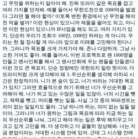
고 무엇을 위하는지 알아야 해. 진짜 또라이 같은 목표를 잡고
여러 가지를 던져봐. 예를 들어서 무한도전으로 1000억을 벌겠
다 그러면 뭘 해야 할까? 이토록 변한 환경에서 넌 무엇을 해야
천 억을 벌까? 이런 현상이 있으니까 제품을 팔아도 되고, 아니
면 이런 현상이 있으니까 IP사업을 해도 되고. 여러 가지가 있
지. 단순히 우리가 조회수 100만, 1000만 하려는 게 아니야. 우
리는 한 철 장사할 게 아니라 앞으로 미래를 고민해야 한다니
까. 그러니까 목표를 크게 가져가야 해. 존나 다양하게. 그냥 사
소한 거여도 좋아. 예를 들어서, 이번 프로젝트로 팬 1000명을
만들고 팬사인회를 해서 그 팬사인회에 우는 팬들을 만들겠다
이런 것도 큰 목표지. 단순 정량에만 국한되지 말란 뜻이야. 더
또라이처럼 크게 생각해야 돼 3. 우선순위를 생각해 어차피 시
간은 한정적이야. 니가 본 숲이 있고, 너가 바라는 거대한 목표
가 있지? 그러면 효율적으로 하기 위해선 너가 우선순위를 고
려해야 해. 너가 하고 있는 수많은 일들 있잖아. 너의 시간을 뺏
고, 체력을 뺏고, 머리를 뺏는 일들. 사실 그것 중의 90퍼센트는
의미 없는 일일지도 몰라. 그냥 하니까 하는, 의미 없는 일들 말
이야. 그러니까 너가 원하는 그림과 목표에 따라 지금 하는 일
의 우선순위를 나눠. 그리고 해야 하는 일은 후딱 해치우고 더
크고 깊게 고민을 해. 더 생각하고 더 골똘히 망상해봐. 너는 지
금 분업이라는 거대한 시스템 안에 있어. 근데 그 시스템 안에