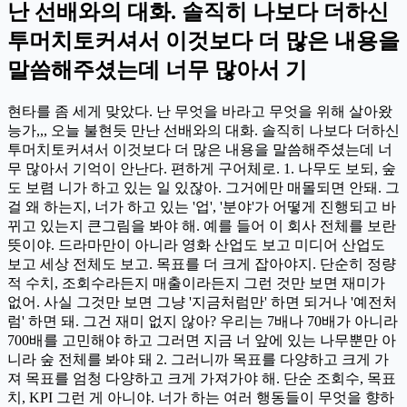
난 선배와의 대화. 솔직히 나보다 더하신
투머치토커셔서 이것보다 더 많은 내용을
말씀해주셨는데 너무 많아서 기
현타를 좀 세게 맞았다. 난 무엇을 바라고 무엇을 위해 살아왔
능가,,, 오늘 불현듯 만난 선배와의 대화. 솔직히 나보다 더하신
투머치토커셔서 이것보다 더 많은 내용을 말씀해주셨는데 너
무 많아서 기억이 안난다. 편하게 구어체로. 1. 나무도 보되, 숲
도 보렴 니가 하고 있는 일 있잖아. 그거에만 매몰되면 안돼. 그
걸 왜 하는지, 너가 하고 있는 '업', '분야'가 어떻게 진행되고 바
뀌고 있는지 큰그림을 봐야 해. 예를 들어 이 회사 전체를 보란
뜻이야. 드라마만이 아니라 영화 산업도 보고 미디어 산업도
보고 세상 전체도 보고. 목표를 더 크게 잡아야지. 단순히 정량
적 수치, 조회수라든지 매출이라든지 그런 것만 보면 재미가
없어. 사실 그것만 보면 그냥 '지금처럼만' 하면 되거나 '예전처
럼' 하면 돼. 그건 재미 없지 않아? 우리는 7배나 70배가 아니라
700배를 고민해야 하고 그러면 지금 너 앞에 있는 나무뿐만 아
니라 숲 전체를 봐야 돼 2. 그러니까 목표를 다양하고 크게 가
져 목표를 엄청 다양하고 크게 가져가야 해. 단순 조회수, 목표
치, KPI 그런 게 아니야. 너가 하는 여러 행동들이 무엇을 향하