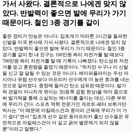
가서 사왔다. 결론적으로 나에겐 맞지 않
았다. 반발력이 좋으면 발에 무리가 가기
때문이다. 철인 3종 경기를 같이
좋은 장비가 만능은 아니다. 킵초게가 마라톤 2시간을 돌파한
신발을 미국 본사에 가서 사왔다. 결론적으로 나에겐 맞지 않
았다. 반발력이 좋으면 발에 무리가 가기 때문이다. 철인 3종
경기를 같이 한 내 친구는 100만원 짜리 자전거를 탈 때보다
700만원 짜리 자전거를 탈 때 기록이 나빠졌다. 탄소섬유 자전
거를 믿고 훈련량을 줄였기 때문이다. "하지만 누구나 이 신발
을 신고 잘 달릴 수 있는 것은 아니다. 베이퍼플라이는 우선 아
시아나 유럽 선수보다 아프리카 선수에게 더 높은 효과를 내는
것으로 알려졌다. 중창에 들어간 탄소 섬유판 때문이다. 발가
락 관절이 지나치게 꺾이는 것(등쪽 굽힘 현상)을 막아 줌으로
써 발가락을 통해 소실되는 에너지를 줄이는 대신, 다른 부위
에 무리가 간다. 스포츠 역학 전문가인 게르트-페터 브뤼거만
박사는 "이 때문에 아킬레스건과 종아리 근육에 무리가 더 가
기 쉽다"면서 "킵초게 선수 같은 동아프리카 출신 선수들은 유
전적으로 아킬레스건이 더 길고 굵어 별문제가 되지 않을
뿐"이라고 말했다."