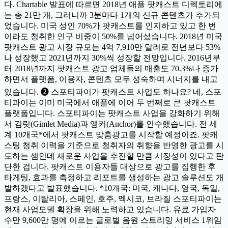
다. Chartable 발표에 따르면 2018년 애플 팟캐스트 디렉토리에
는 총 21만 개, 그러니까 3분마다 1개의 신규 콘텐츠가 추가되
었습니다. 미국 성인 70%가 팟캐스트를 인지하고 있고 한 번
이라도 청취한 인구 비중이 50%를 넘어섰습니다. 2018년 미국
팟캐스트 광고 시장 규모는 4억 7,910만 달러로 전년보다 53%
나 성장했고 2021년까지 30%씩 성장할 전망입니다. 2016년부
터 2018년까지 팟캐스트 광고 업체들의 매출도 70.3%나 증가
하면서 플랫폼, 이용자, 콘텐츠 모두 성숙하며 시너지를 내고
있습니다. ❷ 스포티파이가 팟캐스트 사업도 하나요? 네, 스포
티파이는 이미 미국에서 애플에 이어 두 번째로 큰 팟캐스트
플랫폼입니다. 스포티파이는 팟캐스트 사업을 강화하기 위해
서 김릿(Gimlet Media)과 앵커(Anchor)를 인수했습니다. 전 세
계 10개국*에서 팟캐스트 맞춤광고를 시작할 예정이죠. 팟캐
스팅 청취 이력을 기준으로 청취자의 취향을 반영한 광고를 시
도하는 셈인데 새로운 사업을 추진할 만큼 시장성이 있다고 판
단한 겁니다. 팟캐스트 이용자들 대상으로 광고를 집행한 후
타게팅, 효과를 측정하고 리포트를 생성하는 광고 솔루션도 개
발하겠다고 발표했습니다. *10개국: 미국, 캐나다, 영국, 독일,
프랑스, 이탈리아, 스페인, 호주, 멕시코, 브라질 스포티파이는
현재 사업모델 확장을 위해 노력하고 있습니다. 유료 가입자
수만 9,600만 명에 이르는 글로벌 음원 스트리밍 서비스 1위임