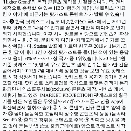
‘Higher Grond’와 독점 콘텐츠 계약을 체결했습니다. 즉, 전세
계적으로 흥행할 수 있는 HBO ‘왕좌의 게임’, 넷플릭스 ‘기묘
한 이야기’에 버금가는 팟캐스트 콘텐츠가 개발될 수 있습니
다. ❺ 한국 팟캐스트 시장도 비슷한가요? 국내에서는 2011년
부터 팟캐스트 ‘나꼼수' 인기를 끌면서 대안적 미디어로 인지
되기 시작했습니다. 이후 시사 장르를 바탕으로 콘텐츠가 확산
되면서 사회, 경제, 문화까지 다양한 카테고리에서 인기를 끄
는 상황입니다. Statista 발표에 따르면 한국은 2019년 1분기, 최
근 한 달 이내에 1건 이상의 팟캐스트를 들어본 적이 있는 응답
자 비율이 53%로 조사 대상 국가 중 1위였습니다. 2019년 4월
기준 팟캐스트 ‘팟빵’의 유료 콘텐츠 결제 건수는 월 35만 건을
넘어서며 2017년 7월 대비 9배 성장한 것을 보면 유료 팟캐스
트 시장 성장세가 무섭습니다. 팟캐스트 이용자가 증가하면서
포털 업체, 팟캐스트 스타트업을 중심으로 플랫폼 경쟁이 본격
화되면서 익스클루시브(exclusive) 콘텐츠 제작, 서비스 개선,
제휴가 늘고 있죠. [MARKET PROJECTION] 팟캐스트의 황금
기를 만든 요인들은 무엇일까요? ① 스마트폰과 전용 App이
확산되면서 청취자 증가 ② 누적 콘텐츠, 신규 콘텐츠 양의 증
가 ③ 몰아 들음직한 고퀄리티 정주행 콘텐츠의 등장 (듣똑라,
Serial*) ④ 출퇴근 청취용 콘텐츠로 주목 ⑤ 라디오 방송을 광
고 없이 듣는 방법 (feat. 출퇴근메이트) 앞으로 팟캐스트 시장