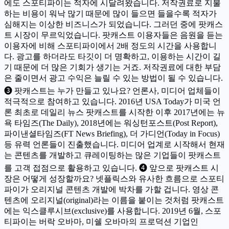
에도 스포티파이는 적자에 시달려왔습니다. 저작권료로 지불
하는 비용이 워낙 많기 때문에 많이 들으면 들을수록 적자가
심해지는 이상한 비즈니스가 되었습니다. 그러던 중에 팟캐스
트 시장이 무르익었습니다. 팟캐스트 이용자들은 음원을 듣는
이용자에 비해 스포티파이에서 2배 정도의 시간을 사용합니
다. 광고를 하더라도 타깃이 더 명확하고, 이용하는 시간이 길
기 때문에 더 많은 기회가 생기는 거죠. 저작권료에 대한 부담
은 줄이면서 광고 수익은 늘릴 수 있는 방법이 될 수 있습니다.
❸ 팟캐스트는 누가 만들고 있나요? 언론사, 미디어 업체들이
적극적으로 참여하고 있습니다. 2016년 USA Today가 미국 언
론 최초로 데일리 뉴스 팟캐스트를 시작한 이후 2017년에는 뉴
욕 타임즈(The Daily), 2018년에는 워싱턴포스트(Post Report),
파이낸셜타임즈(FT News Briefing), 더 가디언(Today in Focus)
등 유력 언론들이 진출했습니다. 미디어 업계로 시작해서 현재
는 콘텐츠를 개발하고 큐레이팅하는 많은 기업들이 팟캐스트
를 고객 접점으로 활용하고 있습니다. ❹ 앞으로 팟캐스트 시
장은 어떻게 성장할까요? 넷플릭스와 유사한 흐름으로 스포티
파이가 오리지널 콘텐츠 개발에 박차를 가할 겁니다. 영상 콘
텐츠에 오리지널(original)라는 이름을 붙이는 것처럼 팟캐스트
에는 익스클루시브(exclusive)를 사용합니다. 2019년 6월, 스포
티파이는 버락 오바마, 미쉘 오바마의 프로덕션 기업인