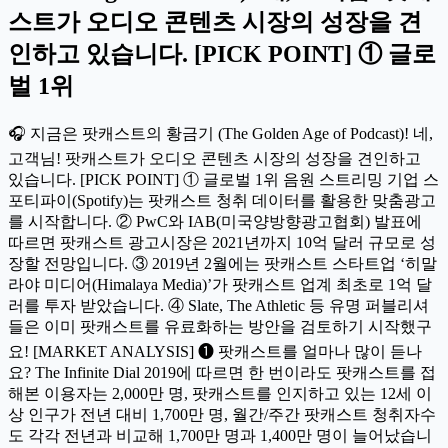
스트가 오디오 콘텐츠 시장의 성장을 견
인하고 있습니다. [PICK POINT] ① 글로
벌 1위
🎧 지금은 팟캐스트의 황금기 (The Golden Age of Podcast)! 네,
고객님! 팟캐스트가 오디오 콘텐츠 시장의 성장을 견인하고
있습니다. [PICK POINT] ① 글로벌 1위 음원 스트리밍 기업 스
포티파이(Spotify)는 팟캐스트 청취 데이터를 활용한 맞춤광고
를 시작합니다. ② PwC와 IAB(미국양방향광고협회) 발표에
따르면 팟캐스트 광고시장은 2021년까지 10억 달러 규모로 성
장할 전망입니다. ③ 2019년 2월에는 팟캐스트 스타트업 ‘히말
라야 미디어(Himalaya Media)’가 팟캐스트 업계 최초로 1억 달
러를 투자 받았습니다. ④ Slate, The Athletic 등 유명 퍼블리셔
들은 이미 팟캐스트를 유료화하는 방안을 검토하기 시작했구
요! [MARKET ANALYSIS] ❶ 팟캐스트를 얼마나 많이 듣나
요? The Infinite Dial 2019에 따르면 한 번이라도 팟캐스트를 접
해본 이용자는 2,000만 명, 팟캐스트를 인지하고 있는 12세 이
상 인구가 전년 대비 1,700만 명, 월간/주간 팟캐스트 청취자수
도 각각 전년과 비교해 1,700만 명과 1,400만 명이 늘어났습니