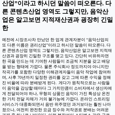
산업”이라고 하시던 말씀이 떠오른다. 다
른 콘텐츠산업 영역도 그렇지만, 음악산
업은 알고보면 지적재산권과 굉장히 긴밀
한
예전에 시장조사차 만났던 한 업계 관계자분이 “음악산업의
또 다른 이름은 권리산업”이라고 하시던 말씀이 떠오른다. 다
른 콘텐츠산업 영역도 그렇지만, 음악산업은 알고보면 지적재
산권과 굉장히 긴밀한 구조를 맺고 있다. 간단히 비유하자면
한 곡을 만드는 데 기여한 사람들이 조금씩 지분을 갖고 배당
을 받는 형태에 가깝다. 물론 주식회사 정도까지야 아니지만
작곡가를 포함한 다양한 이해관계자들이 음악 작업에 참여하
며, 사후 70년까지 일정한 권리를 갖고 그에 따른 수익을 정해
진 비율에 따라 분배받게 된다. 게다가 원칙적으로는 사람들
이 음악을 감상할 때마다 그 가치만큼이 소비자에서 생산자에
게 전달되어야 하나, 무형의 상품인 음악이 가진 특성상 온전
한 가치 전달 자체가 거의 불가능에 가깝다. 온라인 스트리밍
서비스가 대중화되면서 음반 위주였던 과거보다는 훨씬 나아
졌으나, 여전히 완전한 요금 징수와 저작권료 분배는 어려운