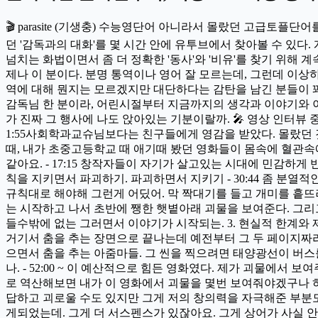
🎬 parasite (기생충) 수능영단어 아니라서 몰랐던 고급토플
던 '감독과의 대화'를 몇 시간 안에 유투브에서 찾아볼 수 있
넘치는 화법이면서 좀 더 정확한 '동사'와 '비유'를 찾기 위해
제나 이 분이다. 분명 통역이나 영어 잘 모르는데, 그런데 이상하
역에 대해 뭔지는 모르겠지만 대단하다는 감탄을 남긴 분들이 꽤나 많다
감독님 한 분이라, 어린시절부터 지금까지의 생각과 이야기와 이
가 진짜 그 행사에 나도 앉아있는 기분이랄까. 🎤 영상 인터뷰 
1:55사회학과교슈님보다는 친구들에게 영감을 받았다. 몰랐던 것
때, 내가 초중고등학교 때 애기때 봤던 영화들이 몸속에 혈관속에
같아요. - 17:15 창작자들이 자기가 살고있는 시대에 민감하게
칙을 지키면서 파괴하기. 파괴하면서 지키기 - 30:44 좀 분
규칙대로 해야해 그런게 어딨어. 막 짝대기를 들고 개미를 흩
는 시작하고 나서 초반에 쨍한 햇볕아래 괴물을 보여준다. 그리
들수밖에 없는 그러면서 이야기가 시작되는. 3. 현실적 한계와 제약
거기서 춤을 추는 장면으로 끝나는데 예전부터 그 두 페이지짜리
으면서 춤을 추는 아줌마들. 그 씬을 찍으려면 태양광선이 버스를
나. - 52:00 ~ 이 예산적으로 힘든 영화였다. 제가 괴물
로 역산해보면 내가 이 영화에서 괴물을 몇번 보여줘야겠구나 하
답하고 괴로울 수도 있지만 그게 저의 창의력을 자극해준 부분도
게되었는데. 그게 더 서스펜스가 있잖아요. 그게 상어가 사실 