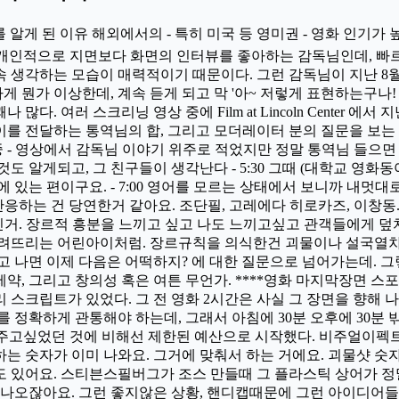
단어를 알게 된 이유 해외에서의 - 특히 미국 등 영미권 - 영화 인
다. 개인적으로 지면보다 화면의 인터뷰를 좋아하는 감독님인데, 
 계속 생각하는 모습이 매력적이기 때문이다. 그런 감독님이 지난 
게 뭔가 이상한데, 계속 듣게 되고 막 '아~ 저렇게 표현하는구나!
. 여러 스크리닝 영상 중에 Film at Lincoln Center 에
를 전달하는 통역님의 합, 그리고 모더레이터 분의 질문을 보는 
중 - 영상에서 감독님 이야기 위주로 적었지만 정말 통역님 들으면 1
도 알게되고, 그 친구들이 생각난다 - 5:30 그때 (대학교 영화
 있는 편이구요. - 7:00 영어를 모르는 상태에서 보니까 내멋
 반응하는 건 당연한거 같아요. 조단필, 고레에다 히로카즈, 이창동.
열적인거. 장르적 흥분을 느끼고 싶고 나도 느끼고싶고 관객들에게 
뜨려뜨리는 어린아이처럼. 장르규칙을 의식한건 괴물이나 설국열차
고 나면 이제 다음은 어떡하지? 에 대한 질문으로 넘어가는데. 
, 그리고 창의성 혹은 여튼 무언가. ****영화 마지막장면 스포일러
 스크립트가 있었다. 그 전 영화 2시간은 사실 그 장면을 향해
 정확하게 관통해야 하는데, 그래서 아침에 30분 오후에 30분 
에서 보여주고싶었던 것에 비해선 제한된 예산으로 시작했다. 비주얼
는 숫자가 이미 나와요. 그거에 맞춰서 하는 거에요. 괴물샷 숫
 있어요. 스티븐스필버그가 조스 만들때 그 플라스틱 상어가 정
안나오잖아요. 그런 좋지않은 상황, 핸디캡때문에 그런 아이디어