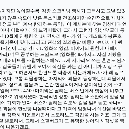
기가 높아지면 높아질수록, 각종 스크리닝 행사가 그득하고 그날 있었
빠르지 않은 속도에 낮은 목소리로 건조하지만 순간적으로 재치가
8월 정도 부터 계속 함께하는 통역님이 계시는데 찾는 영상마다 언
 아니 이럴수가!' 의 느낌이랄까. 그래서 그런지, 영상 댓글에 통
서 지난 10월에 진행한 약 1시간짜리 행사가 있다. 게스트가 봉준호
즐거움이 있다. 그리고! 관객의 질의응답 비중이 높아서 더 뭔
시간이 그냥 간다. 1. 영화적 영감, 이야기의 원천에 대해서 -
동아리) 너무 공부하는 느낌으로 (영화를) 봐가지고 사실 어렸을
대로 네러티브를 조합하는거에요. 그게 시나리오 쓰는 훈련도 된거
. 감독들이 유엔에 모여서 작전을 짜는 건 아니니까 2. 장르 규
덮치고 싶고 하면서도 한편으론 짜증이 나는거에요. 내가 왜 장르
 였다. 보통 괴물영화는 마지막에 괴물이 등장하는데 괴물에서
그렇게 장르의 틀을 깨는 순간 현실적이거나 정치적인 것이 스며
 **** - 47:00 마지막은 달리는 버스 안에서 햇살이 비추고
 나아가기위해서였다. 한국적인 상황. 달리는 버스안에서 빛을 받
밖에 기회가 없다. 버스가 달리는 각도와 길을 맞춰놓고 하나하
이펙트 괴물이 한샷당 나올때마다 그 가격이 엄청나서 예산을 바탕으
자를 정확히 카운트하면서 스토라보드 작업을 하는 거죠. 그게 답
말 별로라서, 그래서 스필버그가 그 유명한 상어의 시점샷을 찍
들이 나온거겠죠.