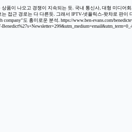
 상품이 나오고 경쟁이 지속되는 듯. 국내 통신사, 대형 미디어회사
는 접근 경로는 다 다른듯. 그래서 IPTV-넷플릭스-왓챠로 판이
company"도 흥미로운 분석. https://www.ben-evans.com/benedictevan
7-Benedict%27s+Newsletter+299&utm_medium=email&utm_term=0_4