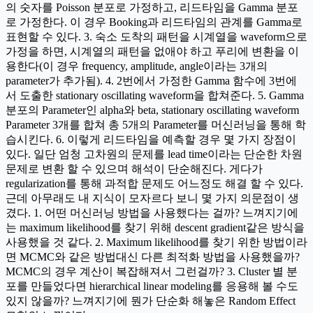
의 숫자를 Poisson 분포로 가정하고, 리드타임을 Gamma 분포
로 가정한다. 이 경우 Booking과 리드타임의 관계를 Gamma로
표현할 수 있다. 3. 숙소 도착의 패턴을 시계열을 waveform으로
가정을 하면, 시계열의 패턴을 없애야 하고 푸리에 변환을 이
용한다(이 경우 frequency, amplitude, angle이라는 3개의
parameter가 추가됨). 4. 2번에서 가정한 Gamma 함수에 3번에
서 도출한 stationary oscillating waveform을 합쳐준다. 5. Gamma
분포의 Parameter인 alpha와 beta, stationary oscillating waveform
Parameter 3개를 합쳐 총 5개의 Parameter를 머신러닝을 통해 학
습시킨다. 6. 이렇게 리드타임을 예측할 경우 몇 가지 장점이
있다. 일단 엄청 고차원의 문제를 lead time이라는 단순한 차원
문제로 변환 할 수 있으며 해석이 단순해진다. 게다가
regularization를 통해 과적합 문제도 어느정도 해결 할 수 있다.
근데 아무래도 내 지식이 모자르다 보니 몇 가지 의문점이 생
겼다. 1. 어떤 머신러닝 방법을 사용했다는 걸까? 느껴지기에
는 maximum likelihood를 찾기 위해 descent gradient같은 방식을
사용했을 것 같다. 2. Maximum likelihood를 찾기 위한 방법이라
면 MCMC와 같은 방법대신 다른 최적화 방법을 사용했을까?
MCMC의 경우 계산이 복잡해져서 그런걸까? 3. Cluster 별 분
포를 만들었다면 hierarchical linear modeling를 응용해 볼 수도
있지 않을까? 느껴지기에 뭔가 단순화 해놓은 Random Effect