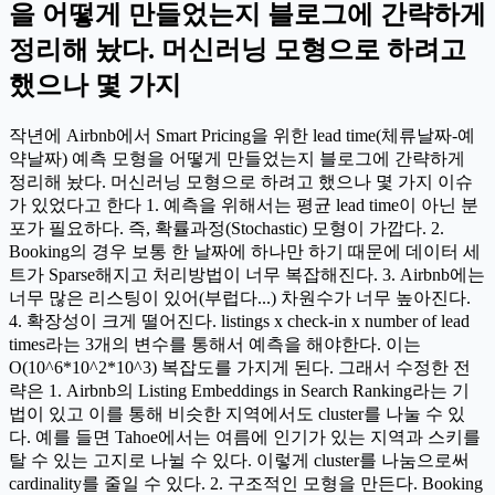
을 어떻게 만들었는지 블로그에 간략하게
정리해 놨다. 머신러닝 모형으로 하려고
했으나 몇 가지
작년에 Airbnb에서 Smart Pricing을 위한 lead time(체류날짜-예
약날짜) 예측 모형을 어떻게 만들었는지 블로그에 간략하게
정리해 놨다. 머신러닝 모형으로 하려고 했으나 몇 가지 이슈
가 있었다고 한다 1. 예측을 위해서는 평균 lead time이 아닌 분
포가 필요하다. 즉, 확률과정(Stochastic) 모형이 가깝다. 2.
Booking의 경우 보통 한 날짜에 하나만 하기 때문에 데이터 세
트가 Sparse해지고 처리방법이 너무 복잡해진다. 3. Airbnb에는
너무 많은 리스팅이 있어(부럽다...) 차원수가 너무 높아진다.
4. 확장성이 크게 떨어진다. listings x check-in x number of lead
times라는 3개의 변수를 통해서 예측을 해야한다. 이는
O(10^6*10^2*10^3) 복잡도를 가지게 된다. 그래서 수정한 전
략은 1. Airbnb의 Listing Embeddings in Search Ranking라는 기
법이 있고 이를 통해 비슷한 지역에서도 cluster를 나눌 수 있
다. 예를 들면 Tahoe에서는 여름에 인기가 있는 지역과 스키를
탈 수 있는 고지로 나뉠 수 있다. 이렇게 cluster를 나눔으로써
cardinality를 줄일 수 있다. 2. 구조적인 모형을 만든다. Booking