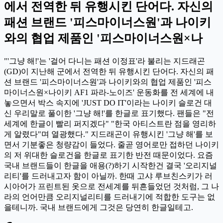
에서 전역한 뒤 유행시킨 단어다. 자신의
패션 브랜드 '피스마이너스원'과 나이키
와의 협업 제품인 '피스마이너스원×나
"'그냥 해!'는 '걸어 다니는 패션 이정표'라 불리는 지드래곤
(GD)이 지난해 군에서 전역한 뒤 유행시킨 단어다. 자신의 패
션 브랜드 '피스마이너스원'과 나이키와의 협업 제품인 '피스
마이너스원×나이키 AF1 파라-노이즈' 운동화를 전 세계에 내
놓으면서 박스 속지에 'JUST DO IT'이라는 나이키 슬로건 대
신 우리말로 풀이한 '그냥 해!'를 한글로 표기했다. 팬들은 "전
세계에 한글이 빨리 퍼지겠다" "한국 아티스트란 점을 영리하
게 알렸다"며 열광했다." 지드래곤이 유행시킨 '그냥 해'를 보
면서 기분좋은 청량감이 들었다. 줄곧 영어로만 접하던 나이키
의 저 위대한 슬로건을 한글로 표기한 반전 때문이었다. 요즘
국내 브랜드들이 한글을 애용(?)하기 시작한건 결국 '오리지널
리티'를 드러내고자 함이 아닐까. 한때 고샤 루브친스키가 러
시아어가 프린트된 옷으로 전세계를 뒤흔들었던 것처럼, 그 나
라의 언어만큼 오리지널리티를 드러내기에 적합한 도구는 없
을테니까. 국내 브랜드에게 그것은 당연히 한글일테고.