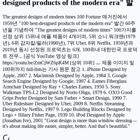
designed products of the modern era" 발
The greatest designs of modern times 100 Fortune 매거진에서
1959년 "100 best-designed products of the modern era" 발간 60주
년을 기념하여 "The greatest designs of modern times" 100가지를
선정 상위 15위내 애플 제품이 4개이며, 5위 소니 워크맨(1979
년), 6위 감자칼/필러(1990년), 7위 Uber, 8위 Netflix. 1959년과
2019년 동시 선정된 프로덕츠는 6개. 100위내 대한민국 프로덕
트 전무... [공식 YouTube 영상 링크]
https://youtu.be/ZmCjWZ6pR4M [상위 10위] ㅡ 제품 이미지 및
100위까지 full-lists는 기사 원문 참고 1. iPhone Designed by
Apple, 2007 2. Macintosh Designed by Apple, 1984 3. Google
Search Engine Designed by Google, 1997 4. Eames Fiberglass
Armchair Designed by Ray + Charles Eames, 1950 5. Sony
Walkman TPS-L2 Designed by Norio Ohga, 1979 6. OXO Good
Grips Peeler Designed by Sam Farber + Smart Design, 1990 7.
Uber Rideshare Designed by Uber, 2009 8. Netflix Streaming
Designed by Netflix, 1997 9. Lego Building Blocks Designed by
Lego + Hilary Fisher Page, 1939 10. iPod Designed by Apple
(Jonathan Ive), 2001 "Great design is more than window dressing—
it’s about making life easier, simpler, better. And that’s beautiful."