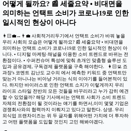
어떻게 될까요? 📰 세줄요약 • 비대면을
의미하는 언택트 소비가 코로나19로 인한
일시적인 현상이 아니다
👩🏻‍💼↔️👨‍💼 사회적거리두기에서 언택트 소비가 바꿔 놓을
우리 사회의 모습은 어떻게 될까요? 📰 세줄요약 • 비대면을
의미하는 언택트 소비가 코로나19로 인한 일시적인 현상이 아
니다. • 디지털 마케팅·채널을 이용한 소비 트렌드로 바뀌는 전
환점이다. • 수퍼컨슈머 특성에 맞춰 초개인 맞춤형 솔루션 도
입과 공유경제, 구독경제 플랫폼을 구축 해야한다. 👩🏻‍💻 죠
과장's 코멘트 김난도 교수의 에서 예측한 키워드 중 언택트만
맞는거 아니냐는 비아냥 거리는 식의 이야기를 들어본적이 있
다. 하지만 바이러스로 인한 언택트 소지가 이렇게까지 우리
라이프 스타일 전반의 모든 것들을 바꾸리라고 누가 감히 예견
할 수 있었을까? 해당 기사에서는 언택트 사회가 소비 트렌드
자체의 전환점이 될 것이라는 얘기를 하면서,이미 몇몇 기업은
경쟁회사와의 협력까지 이뤄지고 있다고 말한다. 상생. 우리
외식업 프랜차이즈는 위 두 글자를 위해어떤 가치에 더 투자하
고 어떤 플랫폼을 도입할 것인지 고민 해봐야겠다.